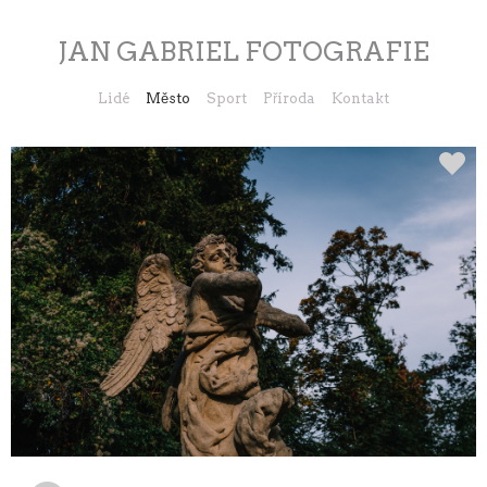
JAN GABRIEL FOTOGRAFIE
Lidé
Město
Sport
Příroda
Kontakt