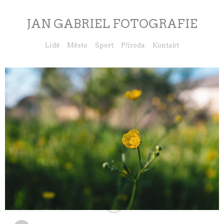
JAN GABRIEL FOTOGRAFIE
Lidé
Město
Sport
Příroda
Kontakt