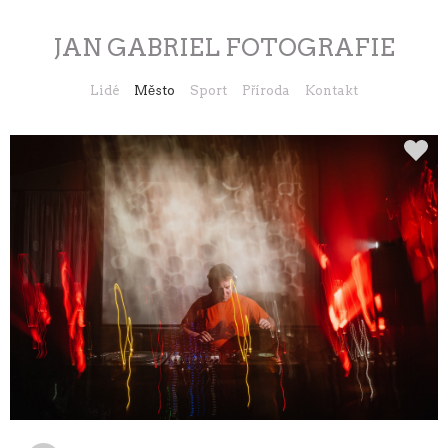
JAN GABRIEL FOTOGRAFIE
Lidé
Město
Sport
Příroda
Kontakt